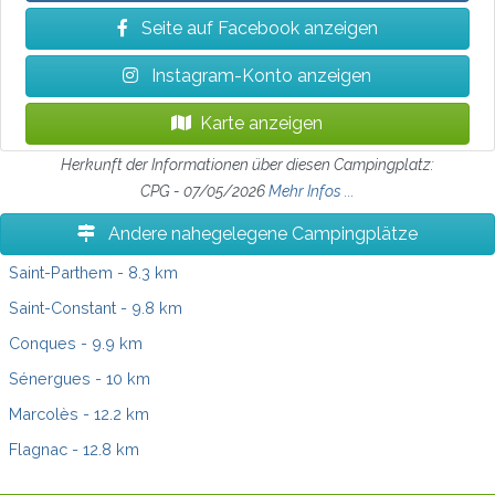
Seite auf Facebook anzeigen
Instagram-Konto anzeigen
Karte anzeigen
Herkunft der Informationen über diesen Campingplatz:
CPG - 07/05/2026
Mehr Infos ...
Andere nahegelegene Campingplätze
Saint-Parthem
- 8.3 km
Saint-Constant
- 9.8 km
Conques
- 9.9 km
Sénergues
- 10 km
Marcolès
- 12.2 km
Flagnac
- 12.8 km