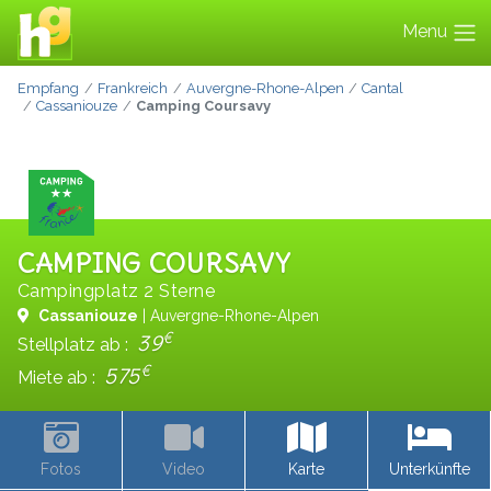
Menu
Empfang
Frankreich
Auvergne-Rhone-Alpen
Cantal
Cassaniouze
Camping Coursavy
CAMPING COURSAVY
Campingplatz 2 Sterne
Cassaniouze
| Auvergne-Rhone-Alpen
€
39
Stellplatz ab :
€
575
Miete ab :
Fotos
Video
Karte
Unterkünfte