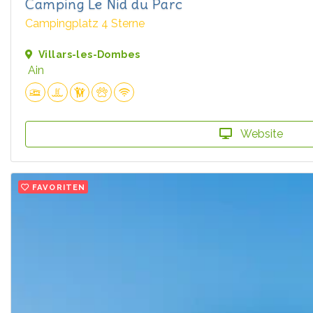
Camping Le Nid du Parc
Campingplatz 4 Sterne
Villars-les-Dombes
Ain
Website
FAVORITEN