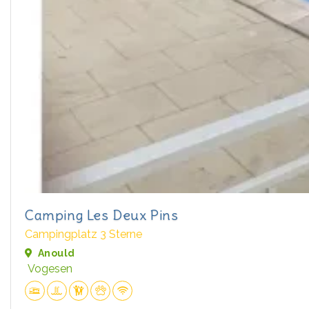
Camping Les Deux Pins
Campingplatz 3 Sterne
Anould
Vogesen