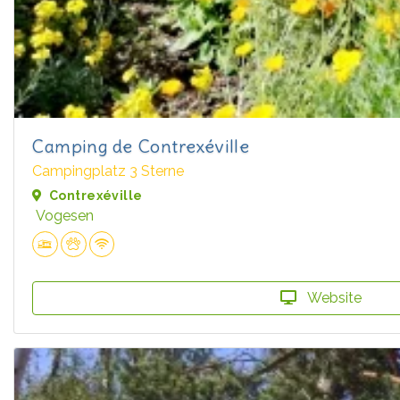
Camping de Contrexéville
Campingplatz 3 Sterne
Contrexéville
Vogesen
Website