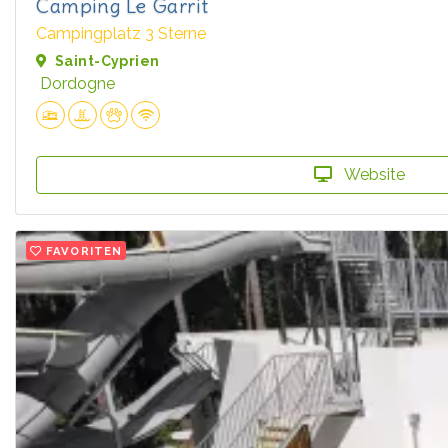
Camping Le Garrit
Campingplatz 3 Sterne
Saint-Cyprien
Dordogne
Website
FAVORITEN