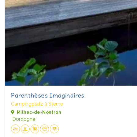
Parenthèses Imaginaires
Campingplatz 3 Sterne
Milhac-de-Nontron
Dordogne