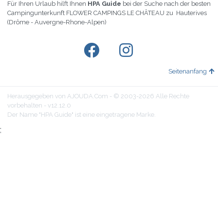
Für Ihren Urlaub hilft Ihnen
HPA Guide
bei der Suche nach der besten
Campingunterkunft FLOWER CAMPINGS LE CHÂTEAU zu Hauterives
(Drôme - Auvergne-Rhone-Alpen)
Seitenanfang
Herausgegeben von AJOUDA.Com - © 2003-2026 Alle Rechte
vorbehalten - v12.12.0
Der Name "HPA Guide" ist eine eingetragene Marke.
;