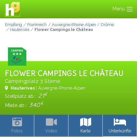
Menu
Empfang
Frankreich
Auvergne-Rhone-Alpen
Drôme
Hauterives
Flower Campings le Château
FLOWER CAMPINGS LE CHÂTEAU
Campingplatz 3 Sterne
Hauterives
| Auvergne-Rhone-Alpen
€
21
Stellplatz ab :
€
340
Miete ab :
Fotos
Video
Karte
Unterkünfte