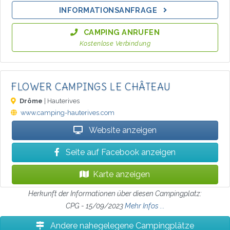
INFORMATIONSANFRAGE
CAMPING ANRUFEN
Kostenlose Verbindung
FLOWER CAMPINGS LE CHÂTEAU
Drôme
| Hauterives
www.camping-hauterives.com
Website anzeigen
Seite auf Facebook anzeigen
Karte anzeigen
Herkunft der Informationen über diesen Campingplatz:
CPG - 15/09/2023
Mehr Infos ...
Andere nahegelegene Campingplätze