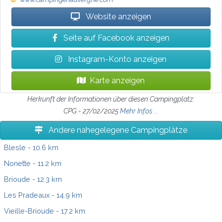
Website anzeigen
Seite auf Facebook anzeigen
Instagram-Konto anzeigen
Karte anzeigen
Herkunft der Informationen über diesen Campingplatz:
CPG - 27/02/2025
Mehr Infos ...
Andere nahegelegene Campingplätze
Blesle
- 10.6 km
Nonette
- 11.2 km
Brioude
- 12.3 km
Les Pradeaux
- 14.9 km
Vieille-Brioude
- 17.2 km