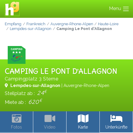
Menu
Empfang
Frankreich
Auvergne-Rhone-Alpen
Haute-Loire
Lempdes-sur-Allagnon
Camping Le Pont d'Allagnon
CAMPING LE PONT D'ALLAGNON
Campingplatz 3 Sterne
Lempdes-sur-Allagnon
| Auvergne-Rhone-Alpen
€
24
Stellplatz ab :
€
620
Miete ab :
Fotos
Video
Karte
Unterkünfte