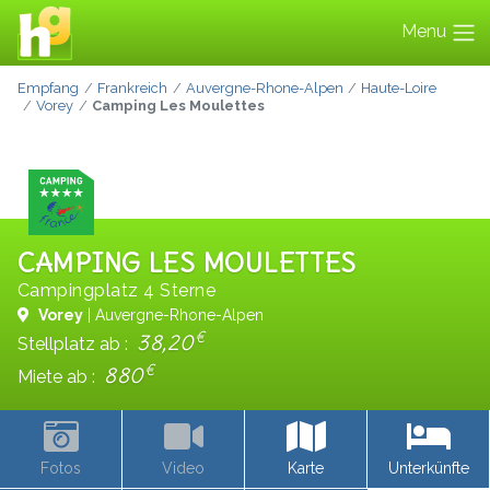
Menu
Empfang
Frankreich
Auvergne-Rhone-Alpen
Haute-Loire
Vorey
Camping Les Moulettes
CAMPING LES MOULETTES
Campingplatz 4 Sterne
Vorey
| Auvergne-Rhone-Alpen
€
38,20
Stellplatz ab :
€
880
Miete ab :
Fotos
Video
Karte
Unterkünfte