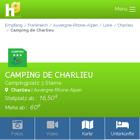
Menu
Empfang
Frankreich
Auvergne-Rhone-Alpen
Loire
Charlieu
Camping de Charlieu
CAMPING DE CHARLIEU
Campingplatz 3 Sterne
Charlieu
| Auvergne-Rhone-Alpen
€
16,50
Stellplatz ab :
€
60
Miete ab :
Fotos
Video
Karte
Unterkünfte