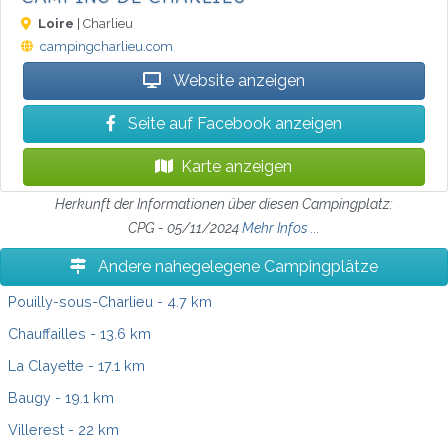
Loire
| Charlieu
campingcharlieu.com
Website anzeigen
Seite auf Facebook anzeigen
Karte anzeigen
Herkunft der Informationen über diesen Campingplatz:
CPG - 05/11/2024
Mehr Infos ...
Andere nahegelegene Campingplätze
Pouilly-sous-Charlieu
- 4.7 km
Chauffailles
- 13.6 km
La Clayette
- 17.1 km
Baugy
- 19.1 km
Villerest
- 22 km