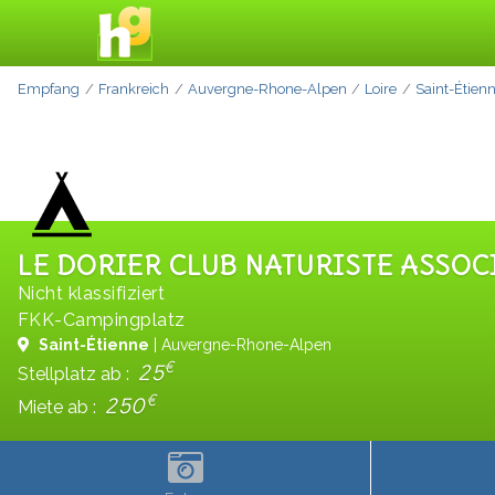
Empfang
Frankreich
Auvergne-Rhone-Alpen
Loire
Saint-Étien
LE DORIER CLUB NATURISTE ASSOC
Nicht klassifiziert
FKK-Campingplatz
Saint-Étienne
| Auvergne-Rhone-Alpen
€
25
Stellplatz ab :
€
250
Miete ab :