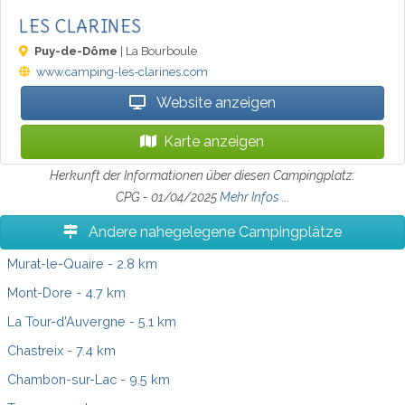
LES CLARINES
Puy-de-Dôme
| La Bourboule
www.camping-les-clarines.com
Website anzeigen
Karte anzeigen
Herkunft der Informationen über diesen Campingplatz:
CPG - 01/04/2025
Mehr Infos ...
Andere nahegelegene Campingplätze
Murat-le-Quaire
- 2.8 km
Mont-Dore
- 4.7 km
La Tour-d'Auvergne
- 5.1 km
Chastreix
- 7.4 km
Chambon-sur-Lac
- 9.5 km