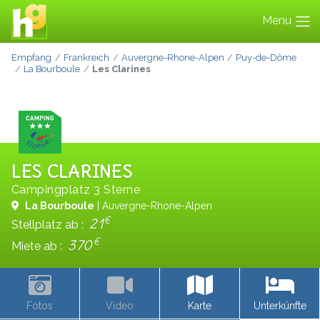
Menu
Empfang
Frankreich
Auvergne-Rhone-Alpen
Puy-de-Dôme
La Bourboule
Les Clarines
LES CLARINES
Campingplatz 3 Sterne
La Bourboule
| Auvergne-Rhone-Alpen
€
21
Stellplatz ab :
€
370
Miete ab :
Fotos
Video
Karte
Unterkünfte