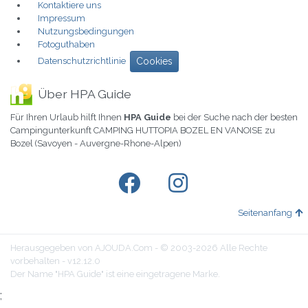
Kontaktiere uns
Impressum
Nutzungsbedingungen
Fotoguthaben
Datenschutzrichtlinie
Cookies
Über HPA Guide
Für Ihren Urlaub hilft Ihnen
HPA Guide
bei der Suche nach der besten
Campingunterkunft CAMPING HUTTOPIA BOZEL EN VANOISE zu
Bozel (Savoyen - Auvergne-Rhone-Alpen)
Seitenanfang
Herausgegeben von AJOUDA.Com - © 2003-2026 Alle Rechte
vorbehalten - v12.12.0
Der Name "HPA Guide" ist eine eingetragene Marke.
;