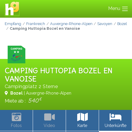
Menu
Empfang
Frankreich
Auvergne-Rhone-Alpen
Savoyen
Bozel
Camping Huttopia Bozel en Vanoise
CAMPING HUTTOPIA BOZEL EN
VANOISE
Campingplatz 2 Sterne
Bozel
| Auvergne-Rhone-Alpen
€
540
Miete ab :
Fotos
Video
Karte
Unterkünfte