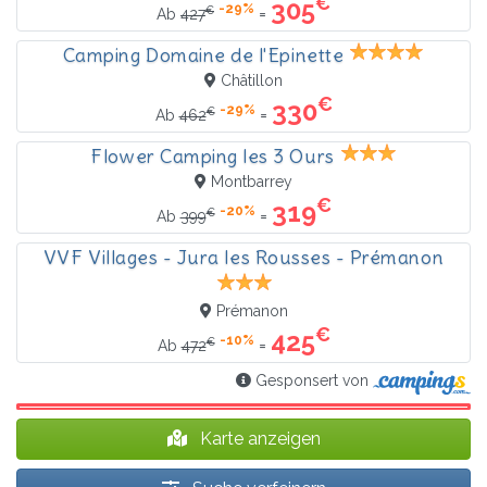
€
305
-29%
€
=
Ab
427
Camping Domaine de l'Epinette
Châtillon
€
330
-29%
€
=
Ab
462
Flower Camping les 3 Ours
Montbarrey
€
319
-20%
€
=
Ab
399
VVF Villages - Jura les Rousses - Prémanon
Prémanon
€
425
-10%
€
=
Ab
472
Gesponsert von
Karte anzeigen