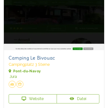
Camping Le Bivouac
Campingplatz 3 Sterne
Pont-du-Navoy
Jura
Website
Datei