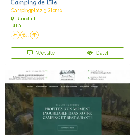
Camping de L'île
Campingplatz 3 Sterne
Ranchot
Jura
Website
Datei