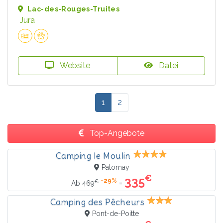
Lac-des-Rouges-Truites
Jura
Website
Datei
1
2
Top-Angebote
Camping le Moulin
Patornay
€
335
-29%
€
=
Ab
469
Camping des Pêcheurs
Pont-de-Poitte