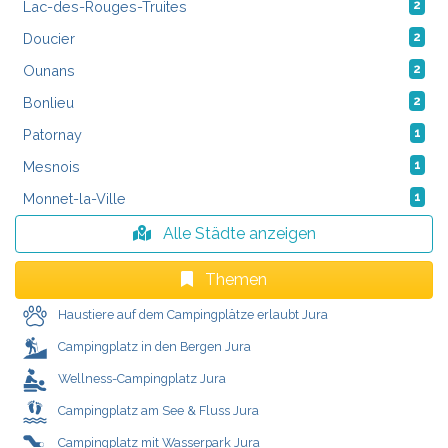
Lac-des-Rouges-Truites
2
Doucier
2
Ounans
2
Bonlieu
2
Patornay
1
Mesnois
1
Monnet-la-Ville
1
Alle Städte anzeigen
Themen
Haustiere auf dem Campingplätze erlaubt Jura
Campingplatz in den Bergen Jura
Wellness-Campingplatz Jura
Campingplatz am See & Fluss Jura
Campingplatz mit Wasserpark Jura