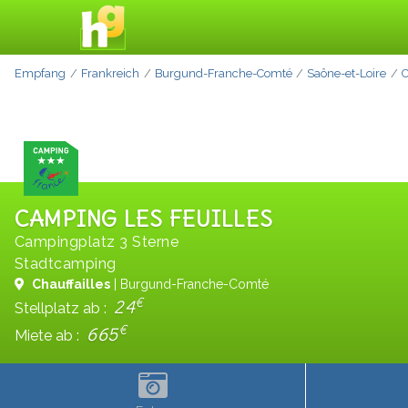
Empfang
Frankreich
Burgund-Franche-Comté
Saône-et-Loire
C
CAMPING LES FEUILLES
Campingplatz 3 Sterne
Stadtcamping
Chauffailles
| Burgund-Franche-Comté
€
24
Stellplatz ab :
€
665
Miete ab :