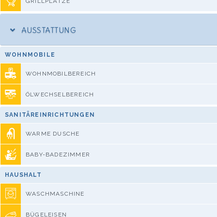
GRILLPLÄTZE
AUSSTATTUNG
WOHNMOBILE
WOHNMOBILBEREICH
ÖLWECHSELBEREICH
SANITÄREINRICHTUNGEN
WARME DUSCHE
BABY-BADEZIMMER
HAUSHALT
WASCHMASCHINE
BÜGELEISEN