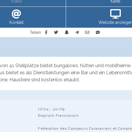
Video
Karte
Kontakt
Website anzeige
Teilen
on 41 Stellplätze bietet bungalows, hütten und mobilheime zu
aus bietet es als Dienstleistungen eine Bar und ein Lebensmit
e. Haustiere sind kostenlos erlaubt.
17/04 - 30/09
Englisch,Französisch
Fédération des Campeurs Caravaniers et Camping-