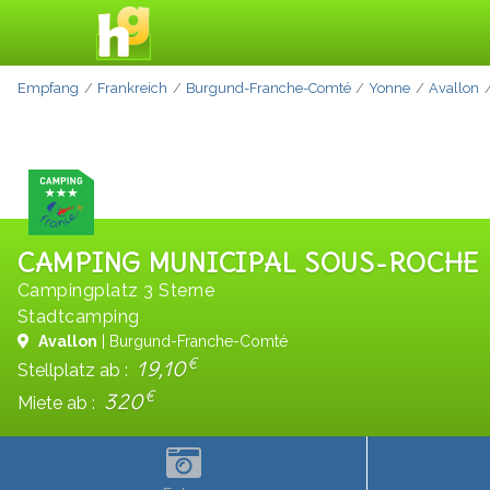
Empfang
Frankreich
Burgund-Franche-Comté
Yonne
Avallon
CAMPING MUNICIPAL SOUS-ROCHE
Campingplatz 3 Sterne
Stadtcamping
Avallon
| Burgund-Franche-Comté
€
19,10
Stellplatz ab :
€
320
Miete ab :