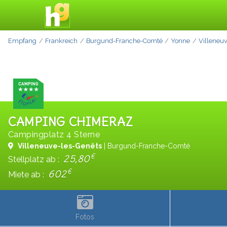
Empfang
Frankreich
Burgund-Franche-Comté
Yonne
Villeneu
CAMPING CHIMERAZ
Campingplatz 4 Sterne
Villeneuve-les-Genêts
| Burgund-Franche-Comté
€
25,80
Stellplatz ab :
€
602
Miete ab :
Fotos