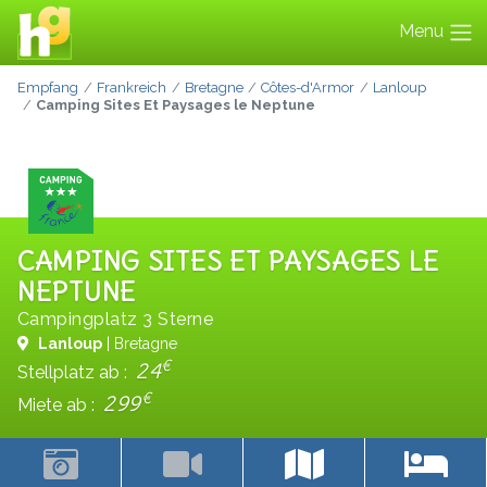
Menu
Empfang
Frankreich
Bretagne
Côtes-d'Armor
Lanloup
Camping Sites Et Paysages le Neptune
CAMPING SITES ET PAYSAGES LE
NEPTUNE
Campingplatz 3 Sterne
Lanloup
| Bretagne
€
24
Stellplatz ab :
€
299
Miete ab :