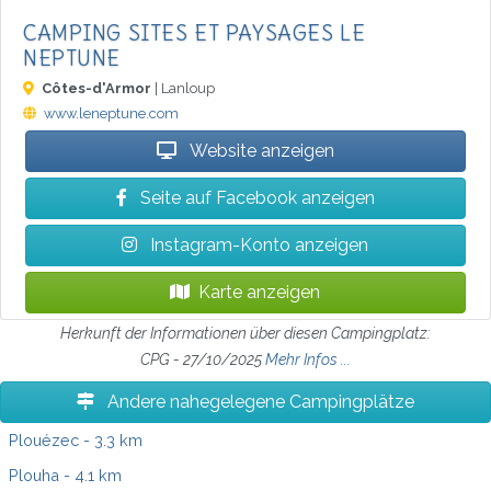
CAMPING SITES ET PAYSAGES LE
NEPTUNE
Côtes-d'Armor
| Lanloup
www.leneptune.com
Website anzeigen
Seite auf Facebook anzeigen
Instagram-Konto anzeigen
Karte anzeigen
Herkunft der Informationen über diesen Campingplatz:
CPG - 27/10/2025
Mehr Infos ...
Andere nahegelegene Campingplätze
Plouézec
- 3.3 km
Plouha
- 4.1 km