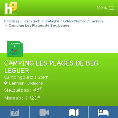
Menu
Empfang
Frankreich
Bretagne
Côtes-d'Armor
Lannion
Camping Les Plages de Beg Leguer
CAMPING LES PLAGES DE BEG
LEGUER
Campingplatz 1 Stern
Lannion
| Bretagne
€
46
Stellplatz ab :
€
1 120
Miete ab :