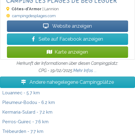
CAMPING LES PLAGES DE BEG LEGUER
Côtes-d'Armor
| Lannion
campingdesplages.com
Website anzeigen
Seite auf Facebook anzeigen
Karte anzeigen
Herkunft der Informationen über diesen Campingplatz:
CPG - 19/02/2025
Mehr Infos ...
Andere nahegelegene Campingplätze
Louannec
- 5.7 km
Pleumeur-Bodou
- 6.2 km
Kermaria-Sulard
- 7.2 km
Perros-Guirec
- 7.6 km
Trébeurden
- 7.7 km