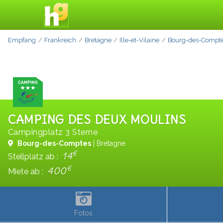
Empfang
Frankreich
Bretagne
Ille-et-Vilaine
Bourg-des-Compt
CAMPING DES DEUX MOULINS
Campingplatz 3 Sterne
Bourg-des-Comptes
| Bretagne
€
14
Stellplatz ab :
€
400
Miete ab :
Fotos