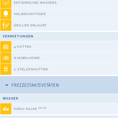
ENTSORGUNG WASSERS
HALBSCHATTIGER
GRILLEN ERLAUBT
VERMIETUNGEN
4 HÜTTEN
6 MOBILHEIME
2 STELZENHÜTTEN
FREIZEITAKTIVITÄTEN
WASSER
200 M
KANU-KAJAK