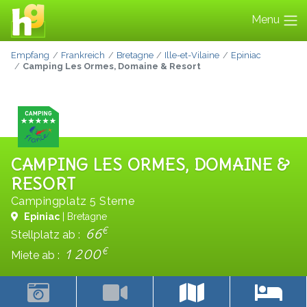
Menu
Empfang
Frankreich
Bretagne
Ille-et-Vilaine
Epiniac
Camping Les Ormes, Domaine & Resort
CAMPING LES ORMES, DOMAINE &
RESORT
Campingplatz 5 Sterne
Epiniac
| Bretagne
€
66
Stellplatz ab :
€
1 200
Miete ab :