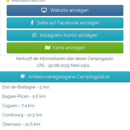
www.lesormes.com
Website anzeigen
Seite auf Facebook anzeigen
Instagram-Konto anzeigen
Karte anzeigen
Herkunft der Informationen über diesen Campingplatz:
CPG - 19/06/2025
Mehr Infos ...
Andere nahegelegene Campingplätze
Dol-de-Bretagne
- 5 km
Baguer-Pican
- 5.6 km
Cuguen
- 7.4 km
Combourg
- 10.5 km
Cherrueix
- 10.6 km