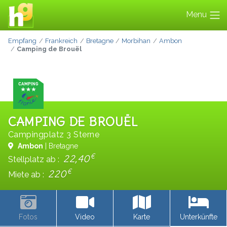
Menu
Empfang
Frankreich
Bretagne
Morbihan
Ambon
Camping de Brouël
CAMPING DE BROUËL
Campingplatz 3 Sterne
Ambon
| Bretagne
€
22,40
Stellplatz ab :
€
220
Miete ab :
Fotos
Video
Karte
Unterkünfte