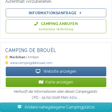
Aufenthalt vorzubereiten.
INFORMATIONSANFRAGE
CAMPING ANRUFEN
Kostenlose Verbindung
CAMPING DE BROUËL
Morbihan
| Ambon
www.campingdebrouel.com
Website anzeigen
Karte anzeigen
Herkunft der Informationen über diesen Campingplatz:
CPG - 19/02/2026
Mehr Infos ...
Andere nahegelegene Campingplätze