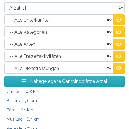
Nahegelegene Campingplätze Arzal
Camoël
- 4.8 km
Billiers
- 5.6 km
Férel
- 6.1 km
Muzillac
- 6.4 km
Pénestin
- 7 km