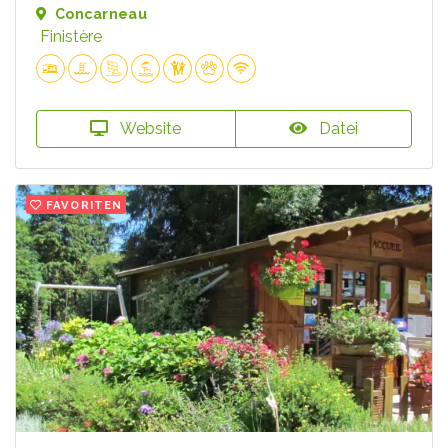
Concarneau
Finistère
Website
Datei
FAVORITEN