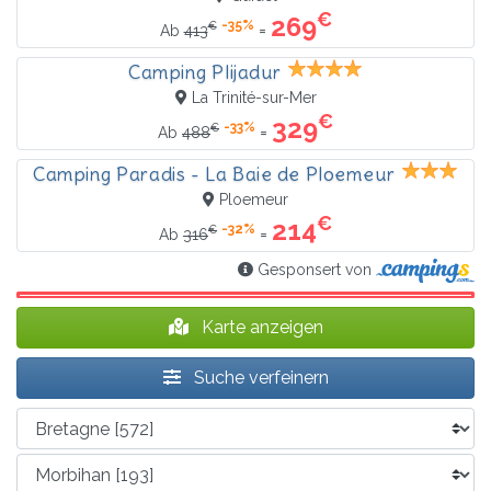
€
269
-35%
€
=
Ab
413
Camping Plijadur
La Trinité-sur-Mer
€
329
-33%
€
=
Ab
488
Camping Paradis - La Baie de Ploemeur
Ploemeur
€
214
-32%
€
=
Ab
316
Gesponsert von
Karte anzeigen
Suche verfeinern