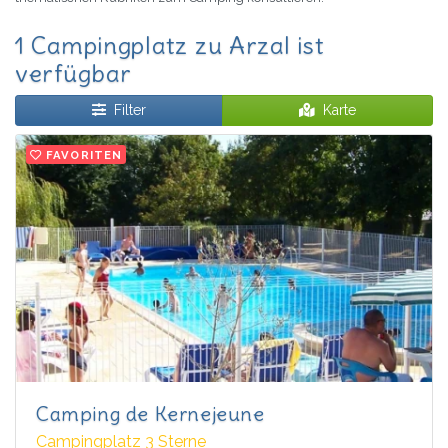
1 Campingplatz zu Arzal ist
verfügbar
Filter
Karte
FAVORITEN
Camping de Kernejeune
Campingplatz 3 Sterne