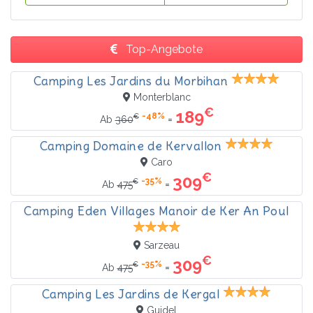
Top-Angebote
Camping Les Jardins du Morbihan
Monterblanc
€
189
-48%
€
=
Ab
360
Camping Domaine de Kervallon
Caro
€
309
-35%
€
=
Ab
475
Camping Eden Villages Manoir de Ker An Poul
Sarzeau
€
309
-35%
€
=
Ab
475
Camping Les Jardins de Kergal
Guidel