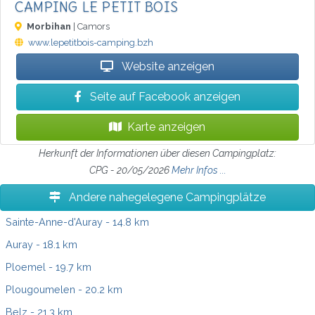
CAMPING LE PETIT BOIS
Morbihan
| Camors
www.lepetitbois-camping.bzh
Website anzeigen
Seite auf Facebook anzeigen
Karte anzeigen
Herkunft der Informationen über diesen Campingplatz:
CPG - 20/05/2026
Mehr Infos ...
Andere nahegelegene Campingplätze
Sainte-Anne-d'Auray
- 14.8 km
Auray
- 18.1 km
Ploemel
- 19.7 km
Plougoumelen
- 20.2 km
Belz
- 21.3 km