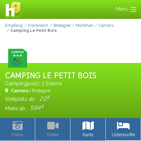
Menu
Empfang
Frankreich
Bretagne
Morbihan
Camors
Camping Le Petit Bois
CAMPING LE PETIT BOIS
Campingplatz 3 Sterne
Camors
| Bretagne
€
20
Stellplatz ab :
€
594
Miete ab :
Fotos
Video
Karte
Unterkünfte