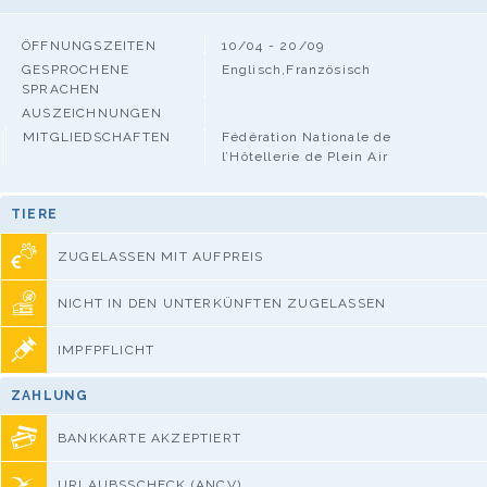
ÖFFNUNGSZEITEN
10/04 - 20/09
GESPROCHENE
Englisch,Französisch
SPRACHEN
AUSZEICHNUNGEN
MITGLIEDSCHAFTEN
Fédération Nationale de
l’Hôtellerie de Plein Air
TIERE
ZUGELASSEN MIT AUFPREIS
NICHT IN DEN UNTERKÜNFTEN ZUGELASSEN
IMPFPFLICHT
ZAHLUNG
BANKKARTE AKZEPTIERT
URLAUBSSCHECK (ANCV)