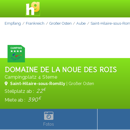
Empfang
Frankreich
Großer Osten
Aube
Saint-Hilaire-sous-Rom
DOMAINE DE LA NOUE DES ROIS
Campingplatz 4 Sterne
Saint-Hilaire-sous-Romilly
| Großer Osten
€
22
Stellplatz ab :
€
390
Miete ab :
Fotos