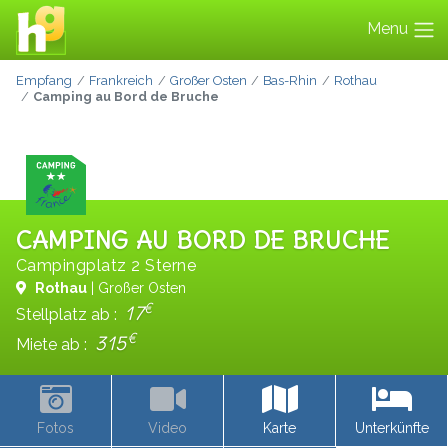
Menu
Empfang
Frankreich
Großer Osten
Bas-Rhin
Rothau
Camping au Bord de Bruche
CAMPING AU BORD DE BRUCHE
Campingplatz 2 Sterne
Rothau
| Großer Osten
€
17
Stellplatz ab :
€
315
Miete ab :
Fotos
Video
Karte
Unterkünfte