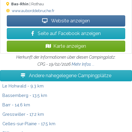
Bas-Rhin
| Rothau
www.auborddebruche.fr
Website anzeigen
Seite auf Facebook anzeigen
Karte anzeigen
Herkunft der Informationen über diesen Campingplatz:
CPG - 19/02/2026
Mehr Infos ...
Andere nahegelegene Campingplätze
Le Hohwald
- 9.3 km
Bassemberg
- 13.5 km
Barr
- 14.6 km
Gresswiller
- 17.2 km
Celles-sur-Plaine
- 17.5 km