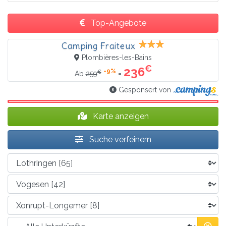
Top-Angebote
Camping Fraiteux
Plombières-les-Bains
€
236
-9%
€
=
Ab
259
Gesponsert von
Karte anzeigen
Suche verfeinern