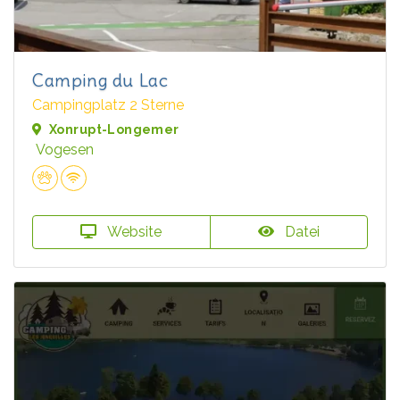
Camping du Lac
Campingplatz 2 Sterne
Xonrupt-Longemer
Vogesen
Website
Datei