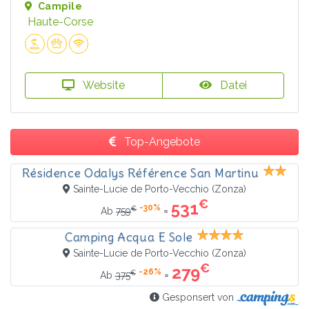
Campile
Haute-Corse
Website
Datei
Top-Angebote
Résidence Odalys Référence San Martinu
Sainte-Lucie de Porto-Vecchio (Zonza)
€
531
-30%
€
=
Ab
759
Camping Acqua E Sole
Sainte-Lucie de Porto-Vecchio (Zonza)
€
279
-26%
€
=
Ab
375
Gesponsert von