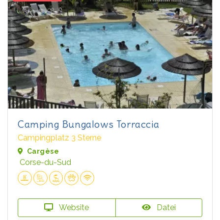
Camping Bungalows Torraccia
Campingplatz 3 Sterne
Cargèse
Corse-du-Sud
Website
Datei