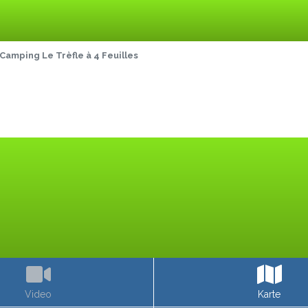
Camping Le Trèfle à 4 Feuilles
Video
Karte