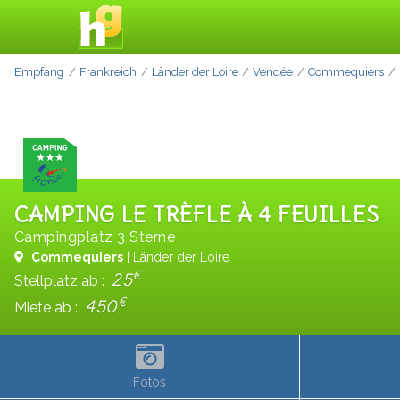
Empfang
Frankreich
Länder der Loire
Vendée
Commequiers
CAMPING LE TRÈFLE À 4 FEUILLES
Campingplatz 3 Sterne
Commequiers
| Länder der Loire
€
25
Stellplatz ab :
€
450
Miete ab :
Fotos