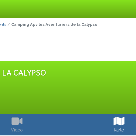
onts
Camping Apv les Aventuriers de la Calypso
 LA CALYPSO
Video
Karte