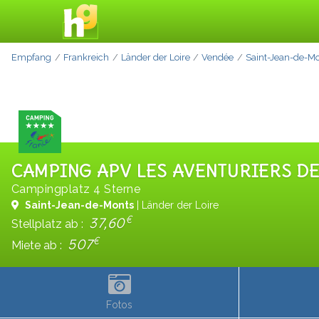
Empfang
Frankreich
Länder der Loire
Vendée
Saint-Jean-de-M
CAMPING APV LES AVENTURIERS DE
Campingplatz 4 Sterne
Saint-Jean-de-Monts
| Länder der Loire
€
37,60
Stellplatz ab :
€
507
Miete ab :
Fotos