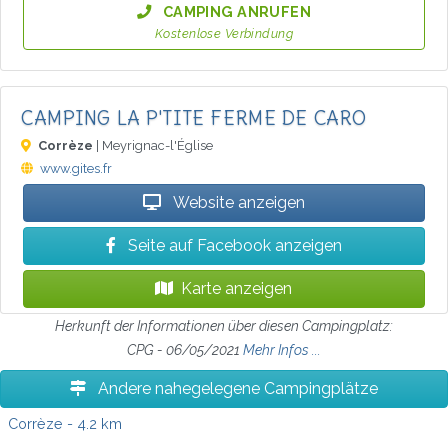
CAMPING ANRUFEN
Kostenlose Verbindung
CAMPING LA P'TITE FERME DE CARO
Corrèze
| Meyrignac-l'Église
www.gites.fr
Website anzeigen
Seite auf Facebook anzeigen
Karte anzeigen
Herkunft der Informationen über diesen Campingplatz:
CPG - 06/05/2021
Mehr Infos ...
Andere nahegelegene Campingplätze
Corrèze
- 4.2 km