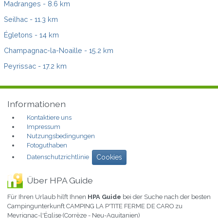
Madranges
- 8.6 km
Seilhac
- 11.3 km
Égletons
- 14 km
Champagnac-la-Noaille
- 15.2 km
Peyrissac
- 17.2 km
Informationen
Kontaktiere uns
Impressum
Nutzungsbedingungen
Fotoguthaben
Datenschutzrichtlinie
Cookies
Über HPA Guide
Für Ihren Urlaub hilft Ihnen
HPA Guide
bei der Suche nach der besten
Campingunterkunft CAMPING LA P'TITE FERME DE CARO zu
Meyrignac-l'Église (Corrèze - Neu-Aquitanien)