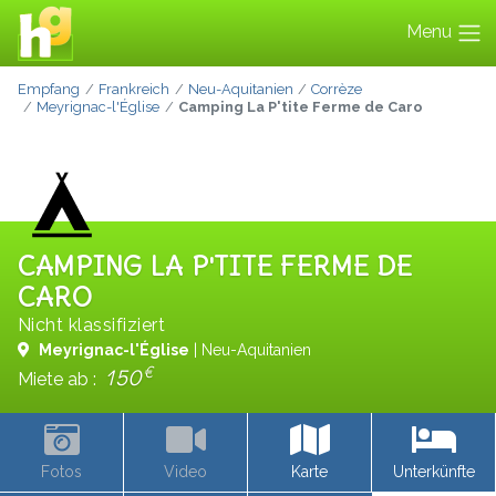
Menu
Empfang
Frankreich
Neu-Aquitanien
Corrèze
Meyrignac-l'Église
Camping La P'tite Ferme de Caro
CAMPING LA P'TITE FERME DE
CARO
Nicht klassifiziert
Meyrignac-l'Église
| Neu-Aquitanien
€
150
Miete ab :
Fotos
Video
Karte
Unterkünfte