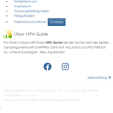
Kontaktiere uns
Impressum
Nutzungsbedingungen
Fotoguthaben
Datenschutzrichtlinie
Cookies
Über HPA Guide
Für Ihren Urlaub hilft Ihnen
HPA Guide
bei der Suche nach der besten
Campingunterkunft CAMPING USHUAIA VILLAGES LES POUTIROUX
zu Limeuil (Dordogne - Neu-Aquitanien)
Seitenanfang
Herausgegeben von AJOUDA.Com - © 2003-2026 Alle Rechte
vorbehalten - v12.12.0
Der Name "HPA Guide" ist eine eingetragene Marke.
;