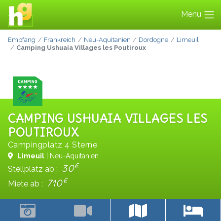
Menu
Empfang
Frankreich
Neu-Aquitanien
Dordogne
Limeuil
Camping Ushuaia Villages les Poutiroux
CAMPING USHUAIA VILLAGES LES
POUTIROUX
Campingplatz 4 Sterne
Limeuil
| Neu-Aquitanien
€
30
Stellplatz ab :
€
710
Miete ab :