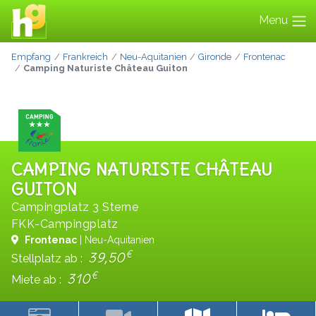
Menu
Empfang
Frankreich
Neu-Aquitanien
Gironde
Frontenac
Camping Naturiste Château Guiton
CAMPING NATURISTE CHÂTEAU
GUITON
Campingplatz 3 Sterne
FKK-Campingplatz
Frontenac
| Neu-Aquitanien
€
39,50
Stellplatz ab :
€
310
Miete ab :