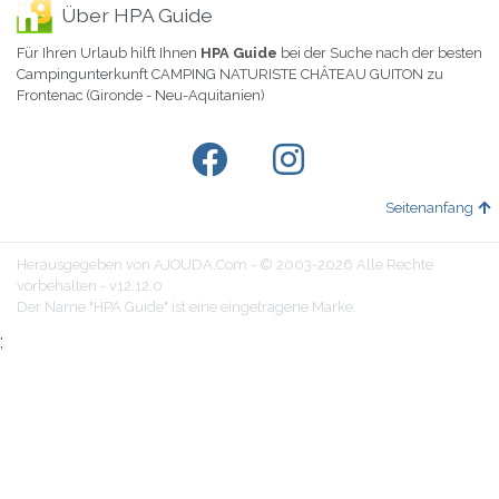
Über HPA Guide
Für Ihren Urlaub hilft Ihnen
HPA Guide
bei der Suche nach der besten
Campingunterkunft CAMPING NATURISTE CHÂTEAU GUITON zu
Frontenac (Gironde - Neu-Aquitanien)
Seitenanfang
Herausgegeben von AJOUDA.Com - © 2003-2026 Alle Rechte
vorbehalten - v12.12.0
Der Name "HPA Guide" ist eine eingetragene Marke.
;