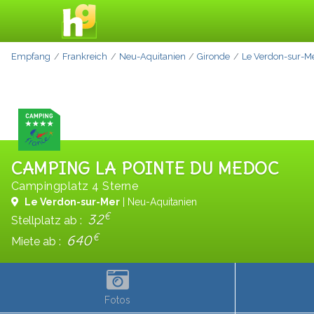
Empfang
Frankreich
Neu-Aquitanien
Gironde
Le Verdon-sur-M
CAMPING LA POINTE DU MEDOC
Campingplatz 4 Sterne
Le Verdon-sur-Mer
| Neu-Aquitanien
€
32
Stellplatz ab :
€
640
Miete ab :
Fotos