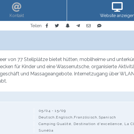
Kontakt
Website anzeige
Teilen
 von 77 Stellplätze bietet hütten, mobilheime und unterkünft
becken für Kinder und eine Wasserrutsche, organisierte Aktivit
telgeschäft und Massageangebote. Internetzugang über WLAN 
ubt.
05/04 - 15/09
Deutsch,Englisch,Französisch,Spanisch
Camping Qualité, Destination d'excellence, La C
Sunélia