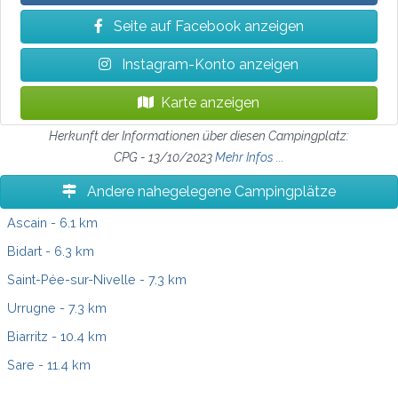
Seite auf Facebook anzeigen
Instagram-Konto anzeigen
Karte anzeigen
Herkunft der Informationen über diesen Campingplatz:
CPG - 13/10/2023
Mehr Infos ...
Andere nahegelegene Campingplätze
Ascain
- 6.1 km
Bidart
- 6.3 km
Saint-Pée-sur-Nivelle
- 7.3 km
Urrugne
- 7.3 km
Biarritz
- 10.4 km
Sare
- 11.4 km