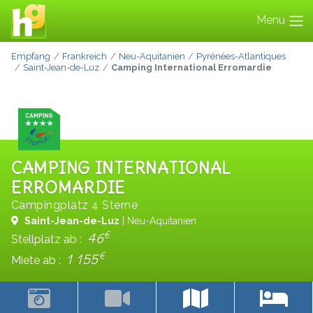
Menu
Empfang
Frankreich
Neu-Aquitanien
Pyrénées-Atlantiques
Saint-Jean-de-Luz
Camping International Erromardie
CAMPING INTERNATIONAL
ERROMARDIE
Campingplatz 4 Sterne
Saint-Jean-de-Luz
| Neu-Aquitanien
€
46
Stellplatz ab :
€
1 155
Miete ab :