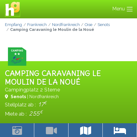
Menu
Empfang
Frankreich
Nordfrankreich
Oise
Senots
Camping Caravaning le Moulin de la Noué
CAMPING CARAVANING LE
MOULIN DE LA NOUÉ
Campingplatz 2 Sterne
Senots
| Nordfrankreich
€
17
Stellplatz ab :
€
255
Miete ab :