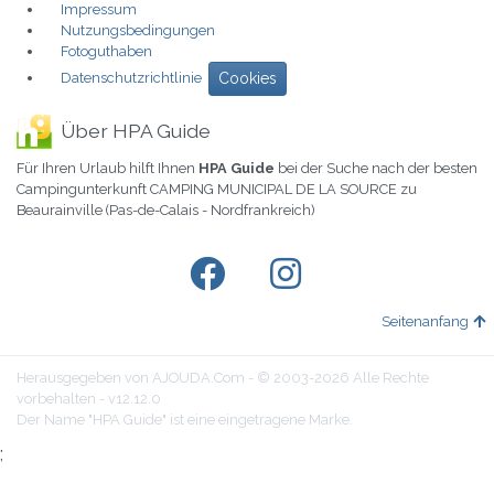
Impressum
Nutzungsbedingungen
Fotoguthaben
Datenschutzrichtlinie
Cookies
Über HPA Guide
Für Ihren Urlaub hilft Ihnen
HPA Guide
bei der Suche nach der besten
Campingunterkunft CAMPING MUNICIPAL DE LA SOURCE zu
Beaurainville (Pas-de-Calais - Nordfrankreich)
Seitenanfang
Herausgegeben von AJOUDA.Com - © 2003-2026 Alle Rechte
vorbehalten - v12.12.0
Der Name "HPA Guide" ist eine eingetragene Marke.
;