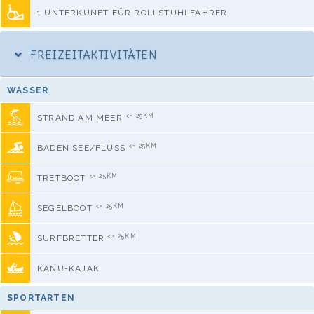
1 UNTERKUNFT FÜR ROLLSTUHLFAHRER
FREIZEITAKTIVITÄTEN
WASSER
<= 25KM
STRAND AM MEER
<= 25KM
BADEN SEE/FLUSS
<= 25KM
TRETBOOT
<= 25KM
SEGELBOOT
<= 25KM
SURFBRETTER
KANU-KAJAK
SPORTARTEN