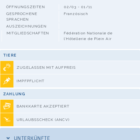
ÖFFNUNGSZEITEN
02/03 - 01/11
GESPROCHENE
Französisch
SPRACHEN
AUSZEICHNUNGEN
MITGLIEDSCHAFTEN
Fédération Nationale de
l’Hôtellerie de Plein Air
TIERE
ZUGELASSEN MIT AUFPREIS
IMPFPFLICHT
ZAHLUNG
BANKKARTE AKZEPTIERT
URLAUBSSCHECK (ANCV)
UNTERKÜNFTE