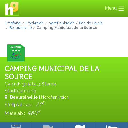
Menu
Empfang
Frankreich
Nordfrankreich
Pas-de-Calais
Beaurainville
Camping Municipal de la Source
CAMPING MUNICIPAL DE LA
SOURCE
Campingplatz 3 Sterne
Stadtcamping
Beaurainville
| Nordfrankreich
€
21
Stellplatz ab :
€
480
Miete ab :