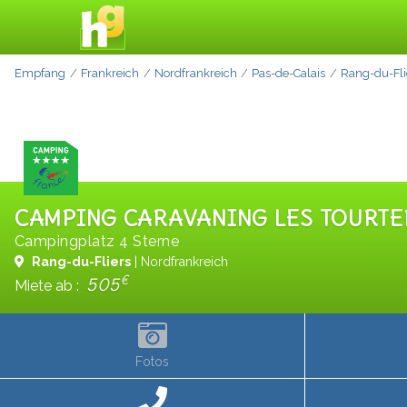
Empfang
Frankreich
Nordfrankreich
Pas-de-Calais
Rang-du-Fli
CAMPING CARAVANING LES TOURTE
Campingplatz 4 Sterne
Rang-du-Fliers
| Nordfrankreich
€
505
Miete ab :
Fotos