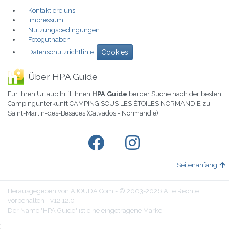
Kontaktiere uns
Impressum
Nutzungsbedingungen
Fotoguthaben
Datenschutzrichtlinie
Cookies
Über HPA Guide
Für Ihren Urlaub hilft Ihnen
HPA Guide
bei der Suche nach der besten
Campingunterkunft CAMPING SOUS LES ÉTOILES NORMANDIE zu
Saint-Martin-des-Besaces (Calvados - Normandie)
Seitenanfang
Herausgegeben von AJOUDA.Com - © 2003-2026 Alle Rechte
vorbehalten - v12.12.0
Der Name "HPA Guide" ist eine eingetragene Marke.
;