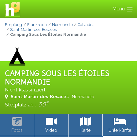
Menu
Empfang
Frankreich
Normandie
Calvados
Saint-Martin-des-Besaces
Camping Sous Les Étoiles Normandie
CAMPING SOUS LES ÉTOILES
NORMANDIE
Nicht klassifiziert
Saint-Martin-des-Besaces
| Normandie
€
30
Stellplatz ab :
Fotos
Video
Karte
Unterkünfte