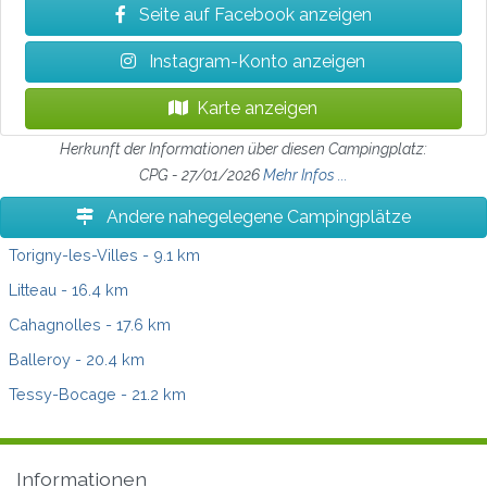
Seite auf Facebook anzeigen
Instagram-Konto anzeigen
Karte anzeigen
Herkunft der Informationen über diesen Campingplatz:
CPG - 27/01/2026
Mehr Infos ...
Andere nahegelegene Campingplätze
Torigny-les-Villes
- 9.1 km
Litteau
- 16.4 km
Cahagnolles
- 17.6 km
Balleroy
- 20.4 km
Tessy-Bocage
- 21.2 km
Informationen