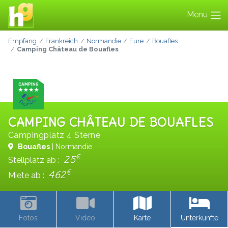
Menu
Empfang
Frankreich
Normandie
Eure
Bouafles
Camping Château de Bouafles
CAMPING CHÂTEAU DE BOUAFLES
Campingplatz 4 Sterne
Bouafles
| Normandie
€
25
Stellplatz ab :
€
462
Miete ab :
Fotos
Video
Karte
Unterkünfte