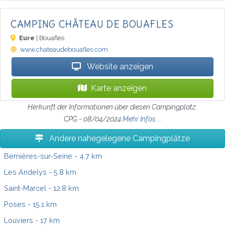
CAMPING CHÂTEAU DE BOUAFLES
Eure
| Bouafles
www.chateaudebouafles.com
Website anzeigen
Karte anzeigen
Herkunft der Informationen über diesen Campingplatz:
CPG - 08/04/2024
Mehr Infos ...
Andere nahegelegene Campingplätze
Bernières-sur-Seine
- 4.7 km
Les Andelys
- 5.8 km
Saint-Marcel
- 12.8 km
Poses
- 15.1 km
Louviers
- 17 km