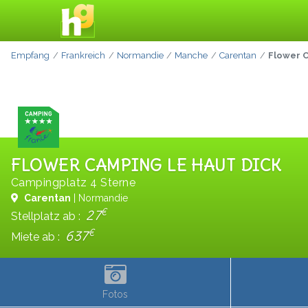
Empfang
Frankreich
Normandie
Manche
Carentan
Flower C
FLOWER CAMPING LE HAUT DICK
Campingplatz 4 Sterne
Carentan
| Normandie
€
27
Stellplatz ab :
€
637
Miete ab :
Fotos