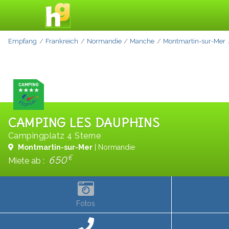
Empfang
Frankreich
Normandie
Manche
Montmartin-sur-Mer
CAMPING LES DAUPHINS
Campingplatz 4 Sterne
Montmartin-sur-Mer
| Normandie
€
650
Miete ab :
Fotos