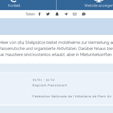
Kontakt
Website anzeige
Teilen
r von 184 Stellplätze bietet mobilheime zur Vermietung an. I
serrutsche und organisierte Aktivitäten. Darüber hinaus biet
Haustiere sind kostenlos erlaubt, aber in Mietunterkünften n
01/01 - 31/12
Englisch,Französisch
Fédération Nationale de l’Hôtellerie de Plein Air