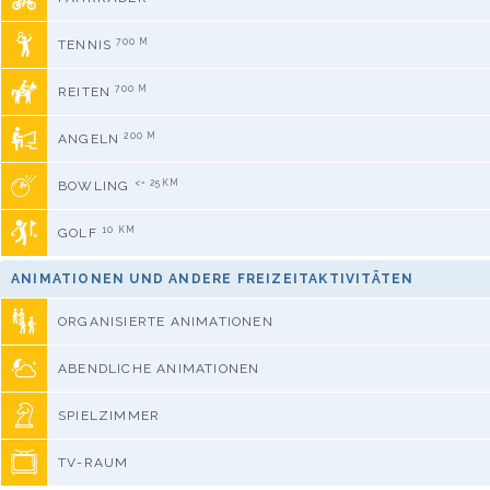
700 M
TENNIS
700 M
REITEN
200 M
ANGELN
<= 25KM
BOWLING
10 KM
GOLF
ANIMATIONEN UND ANDERE FREIZEITAKTIVITÄTEN
ORGANISIERTE ANIMATIONEN
ABENDLICHE ANIMATIONEN
SPIELZIMMER
TV-RAUM