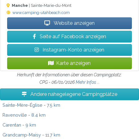
Manche
| Sainte-Marie-du-Mont
www.camping-utahbeach.com
Website anzeigen
Seite auf Facebook anzeigen
Instagram-Konto anzeigen
Karte anzeigen
Herkunft der Informationen über diesen Campingplatz:
CPG - 06/01/2026
Mehr Infos ...
Andere nahegelegene Campingplätze
Sainte-Mère-Église
- 7.5 km
Ravenoville
- 8.4 km
Carentan
- 9 km
Grandcamp-Maisy
- 11.7 km