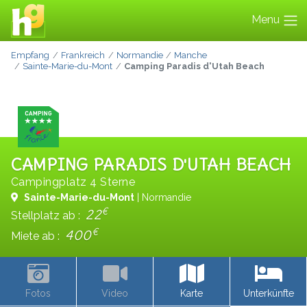
Menu
Empfang
Frankreich
Normandie
Manche
Sainte-Marie-du-Mont
Camping Paradis d'Utah Beach
CAMPING PARADIS D'UTAH BEACH
Campingplatz 4 Sterne
Sainte-Marie-du-Mont
| Normandie
€
22
Stellplatz ab :
€
400
Miete ab :
Fotos
Video
Karte
Unterkünfte