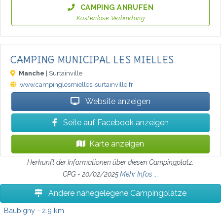
CAMPING ANRUFEN
Kostenlose Verbindung
CAMPING MUNICIPAL LES MIELLES
Manche
| Surtainville
www.campinglesmielles-surtainville.fr
Website anzeigen
Seite auf Facebook anzeigen
Karte anzeigen
Herkunft der Informationen über diesen Campingplatz:
CPG - 20/02/2025
Mehr Infos ...
Andere nahegelegene Campingplätze
Baubigny
- 2.9 km