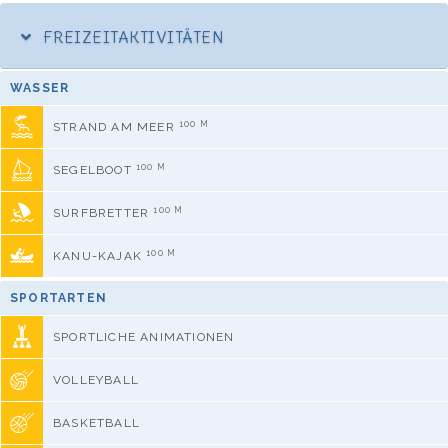
FREIZEITAKTIVITÄTEN
WASSER
100 M
STRAND AM MEER
100 M
SEGELBOOT
100 M
SURFBRETTER
100 M
KANU-KAJAK
SPORTARTEN
SPORTLICHE ANIMATIONEN
VOLLEYBALL
BASKETBALL