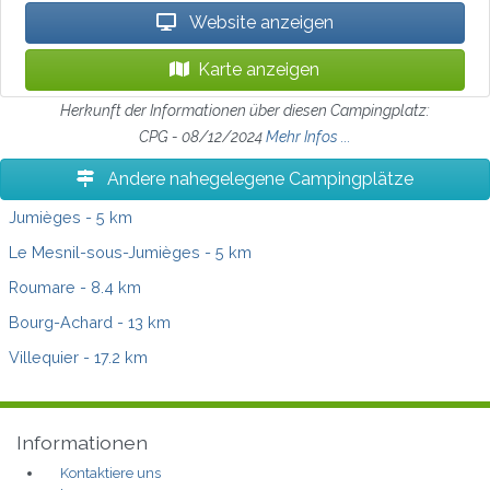
Website anzeigen
Karte anzeigen
Herkunft der Informationen über diesen Campingplatz:
CPG - 08/12/2024
Mehr Infos ...
Andere nahegelegene Campingplätze
Jumièges
- 5 km
Le Mesnil-sous-Jumièges
- 5 km
Roumare
- 8.4 km
Bourg-Achard
- 13 km
Villequier
- 17.2 km
Informationen
Kontaktiere uns