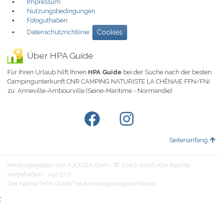
Impressum
Nutzungsbedingungen
Fotoguthaben
Datenschutzrichtlinie
Cookies
Über HPA Guide
Für Ihren Urlaub hilft Ihnen
HPA Guide
bei der Suche nach der besten
Campingunterkunft CNR CAMPING NATURISTE LA CHÊNAIE FFN/FNI
zu Anneville-Ambourville (Seine-Maritime - Normandie)
Seitenanfang
Herausgegeben von AJOUDA.Com - © 2003-2026 Alle Rechte
vorbehalten - v12.12.0
Der Name "HPA Guide" ist eine eingetragene Marke.
;