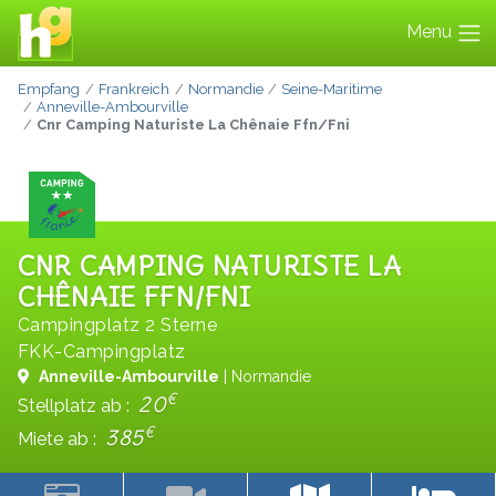
Menu
Empfang
Frankreich
Normandie
Seine-Maritime
Anneville-Ambourville
Cnr Camping Naturiste La Chênaie Ffn/Fni
CNR CAMPING NATURISTE LA
CHÊNAIE FFN/FNI
Campingplatz 2 Sterne
FKK-Campingplatz
Anneville-Ambourville
| Normandie
€
20
Stellplatz ab :
€
385
Miete ab :