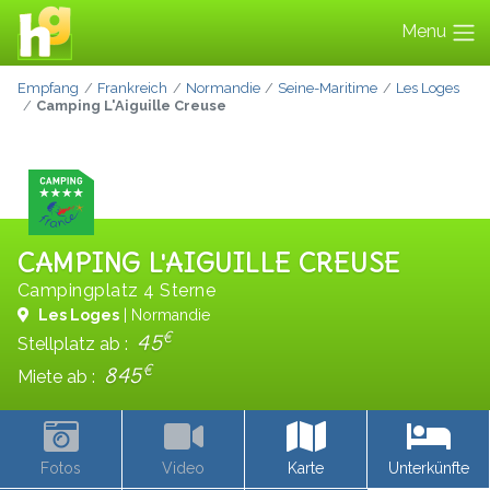
Menu
Empfang
Frankreich
Normandie
Seine-Maritime
Les Loges
Camping L'Aiguille Creuse
CAMPING L'AIGUILLE CREUSE
Campingplatz 4 Sterne
Les Loges
| Normandie
€
45
Stellplatz ab :
€
845
Miete ab :
Fotos
Video
Karte
Unterkünfte