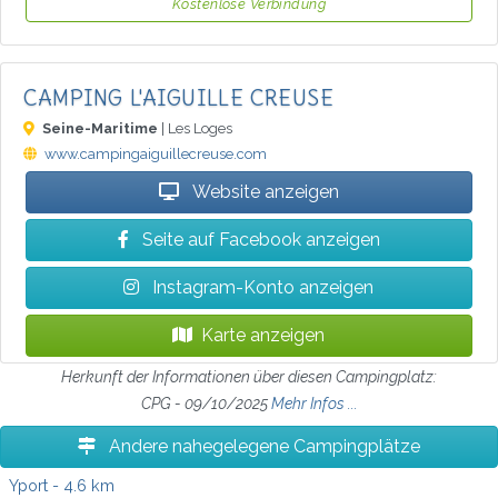
Kostenlose Verbindung
CAMPING L'AIGUILLE CREUSE
Seine-Maritime
| Les Loges
www.campingaiguillecreuse.com
Website anzeigen
Seite auf Facebook anzeigen
Instagram-Konto anzeigen
Karte anzeigen
Herkunft der Informationen über diesen Campingplatz:
CPG - 09/10/2025
Mehr Infos ...
Andere nahegelegene Campingplätze
Yport
- 4.6 km