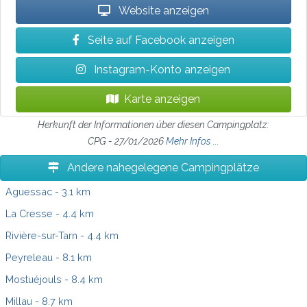
Website anzeigen
Seite auf Facebook anzeigen
Instagram-Konto anzeigen
Karte anzeigen
Herkunft der Informationen über diesen Campingplatz:
CPG - 27/01/2026
Mehr Infos ...
Andere nahegelegene Campingplätze
Aguessac
- 3.1 km
La Cresse
- 4.4 km
Rivière-sur-Tarn
- 4.4 km
Peyreleau
- 8.1 km
Mostuéjouls
- 8.4 km
Millau
- 8.7 km