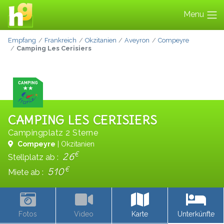
Menu
Empfang
Frankreich
Okzitanien
Aveyron
Compeyre
Camping Les Cerisiers
CAMPING LES CERISIERS
Campingplatz 2 Sterne
Compeyre
| Okzitanien
€
26
Stellplatz ab :
€
510
Miete ab :
Fotos
Video
Karte
Unterkünfte