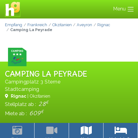
Menu
Empfang
Frankreich
Okzitanien
Aveyron
Rignac
Camping La Peyrade
CAMPING LA PEYRADE
Campingplatz 3 Sterne
Stadtcamping
Rignac
| Okzitanien
€
28
Stellplatz ab :
€
609
Miete ab :