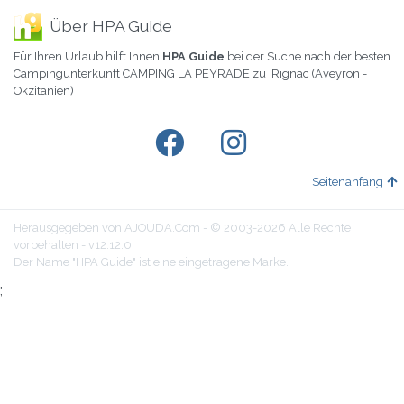
Über HPA Guide
Für Ihren Urlaub hilft Ihnen
HPA Guide
bei der Suche nach der besten
Campingunterkunft CAMPING LA PEYRADE zu Rignac (Aveyron -
Okzitanien)
Seitenanfang
Herausgegeben von AJOUDA.Com - © 2003-2026 Alle Rechte
vorbehalten - v12.12.0
Der Name "HPA Guide" ist eine eingetragene Marke.
;