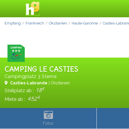
Empfang
Frankreich
Okzitanien
Haute-Garonne
Casties-Labran
CAMPING LE CASTIES
Campingplatz 3 Sterne
Casties-Labrande
| Okzitanien
€
18
Stellplatz ab :
€
452
Miete ab :
Fotos