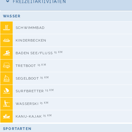
FREIZEITAKTIVITÄTEN
WASSER
SCHWIMMBAD
KINDERBECKEN
15 KM
BADEN SEE/FLUSS
15 KM
TRETBOOT
15 KM
SEGELBOOT
15 KM
SURFBRETTER
15 KM
WASSERSKI
15 KM
KANU-KAJAK
SPORTARTEN