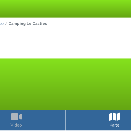
de
Camping Le Casties
Video
Karte