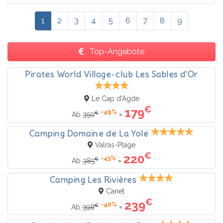
1
2
3
4
5
6
7
8
9
Top-Angebote
Pirates World Village-club Les Sables d'Or
Le Cap d'Agde
€
179
-49%
€
=
Ab
350
Camping Domaine de La Yole
Valras-Plage
€
220
-43%
€
=
Ab
385
Camping Les Rivières
Canet
€
239
-40%
€
=
Ab
398