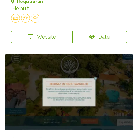
Roquebrun
Hérault
Website
Datei