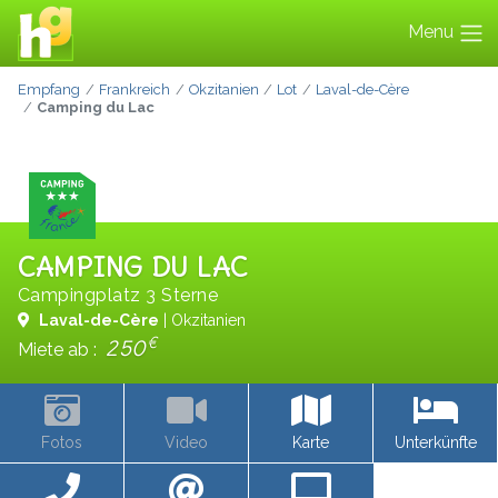
Menu
Empfang
Frankreich
Okzitanien
Lot
Laval-de-Cère
Camping du Lac
CAMPING DU LAC
Campingplatz 3 Sterne
Laval-de-Cère
| Okzitanien
€
250
Miete ab :
Fotos
Video
Karte
Unterkünfte