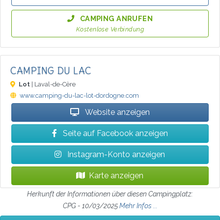
CAMPING ANRUFEN
Kostenlose Verbindung
CAMPING DU LAC
Lot
| Laval-de-Cère
www.camping-du-lac-lot-dordogne.com
Website anzeigen
Seite auf Facebook anzeigen
Instagram-Konto anzeigen
Karte anzeigen
Herkunft der Informationen über diesen Campingplatz:
CPG - 10/03/2025
Mehr Infos ...