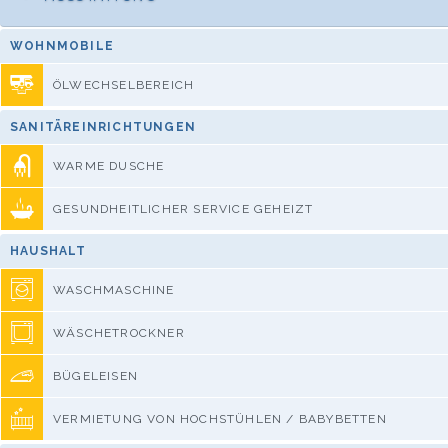
WOHNMOBILE
ÖLWECHSELBEREICH
SANITÄREINRICHTUNGEN
WARME DUSCHE
GESUNDHEITLICHER SERVICE GEHEIZT
HAUSHALT
WASCHMASCHINE
WÄSCHETROCKNER
BÜGELEISEN
VERMIETUNG VON HOCHSTÜHLEN / BABYBETTEN