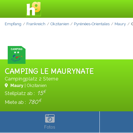
Empfang
Frankreich
Okzitanien
Pyrénées-Orientales
Maury
CAMPING LE MAURYNATE
Campingplatz 2 Sterne
Maury
| Okzitanien
€
15
Stellplatz ab :
€
780
Miete ab :
Fotos